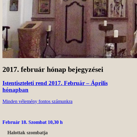
2017. február
hónap bejegyzései
Istentiszteleti rend 2017. Február – Április
hónapban
Minden vélemény fontos számunkra
Február 18. Szombat 10,30 h
Η
alottak szombatja