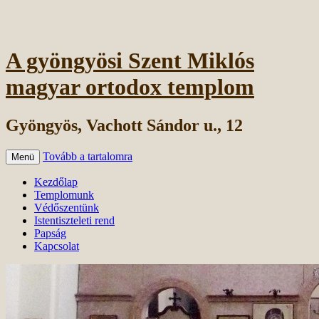
A gyöngyösi Szent Miklós
magyar ortodox templom
Gyöngyös, Vachott Sándor u., 12
Tovább a tartalomra
Menü
Kezdőlap
Templomunk
Védőszentünk
Istentiszteleti rend
Papság
Kapcsolat