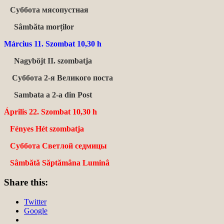
Суббота мясопустная
Sâmbăta morților
Március 11
. Szombat 10,30 h
Nagyböjt II. szombatja
Суббота 2-я Великого поста
Sambata a 2-a din Post
Április 22.
Szombat 10,30 h
Fényes Hét szombatja
Суббота Светлой седмицы
Sâmbătă Săptămâna Luminâ
Share this:
Twitter
Google