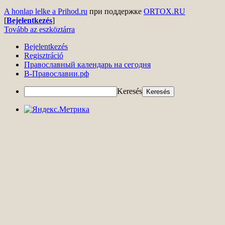
A honlap lelke a Prihod.ru
при поддержке
ORTOX.RU
[
Bejelentkezés
]
Tovább az eszköztárra
Bejelentkezés
Regisztráció
Православный календарь на сегодня
В-Православии.рф
Keresés