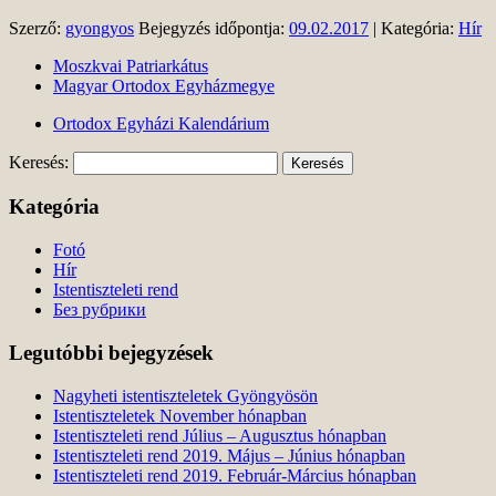
Szerző:
gyongyos
Bejegyzés időpontja:
09.02.2017
| Kategória:
Hír
Moszkvai Patriarkátus
Magyar Ortodox Egyházmegye
Ortodox Egyházi Kalendárium
Keresés:
Kategória
Fotó
Hír
Istentiszteleti rend
Без рубрики
Legutóbbi bejegyzések
Nagyheti istentiszteletek Gyöngyösön
Istentiszteletek November hónapban
Istentiszteleti rend Július – Augusztus hónapban
Istentiszteleti rend 2019. Május – Június hónapban
Istentiszteleti rend 2019. Február-Március hónapban