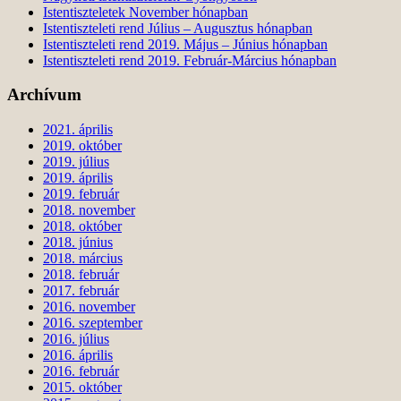
Istentiszteletek November hónapban
Istentiszteleti rend Július – Augusztus hónapban
Istentiszteleti rend 2019. Május – Június hónapban
Istentiszteleti rend 2019. Február-Március hónapban
Archívum
2021. április
2019. október
2019. július
2019. április
2019. február
2018. november
2018. október
2018. június
2018. március
2018. február
2017. február
2016. november
2016. szeptember
2016. július
2016. április
2016. február
2015. október