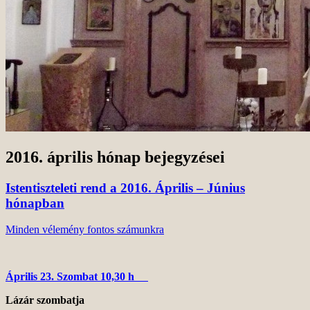
2016. április
hónap bejegyzései
Istentiszteleti rend a 2016. Április – Június
hónapban
Minden vélemény fontos számunkra
Április 23. Szombat 10,30 h
Lázár szombatja