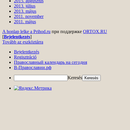
2015. augusztus
2013. július
2013. május
2011. november
2011. május
A honlap lelke a Prihod.ru
при поддержке
ORTOX.RU
[
Bejelentkezés
]
Tovább az eszköztárra
Bejelentkezés
Regisztráció
Православный календарь на сегодня
В-Православии.рф
Keresés