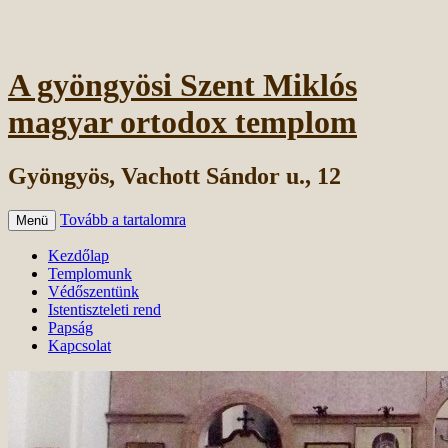
A gyöngyösi Szent Miklós
magyar ortodox templom
Gyöngyös, Vachott Sándor u., 12
Tovább a tartalomra
Menü
Kezdőlap
Templomunk
Védőszentünk
Istentiszteleti rend
Papság
Kapcsolat