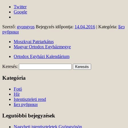
Twitter
Google
Szerző:
gyongyos
Bejegyzés időpontja:
14.04.2016
| Kategória:
Без
рубрики
Moszkvai Patriarkátus
Magyar Ortodox Egyházmegye
Ortodox Egyházi Kalendárium
Keresés:
Kategória
Fotó
Hír
Istentiszteleti rend
Без рубрики
Legutóbbi bejegyzések
Nagyheti istentiszteletek Gyöngyösön