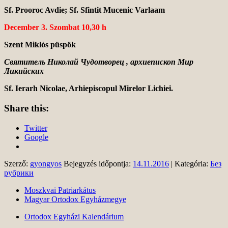
Sf. Prooroc Avdie; Sf. Sfintit Mucenic Varlaam
December 3
. Szombat 10,30 h
Szent Miklós püspök
Святитель Николай Чудотворец , архиепископ Мир
Ликийских
Sf. Ierarh Nicolae, Arhiepiscopul Mirelor Lichiei.
Share this:
Twitter
Google
Szerző:
gyongyos
Bejegyzés időpontja:
14.11.2016
| Kategória:
Без
рубрики
Moszkvai Patriarkátus
Magyar Ortodox Egyházmegye
Ortodox Egyházi Kalendárium