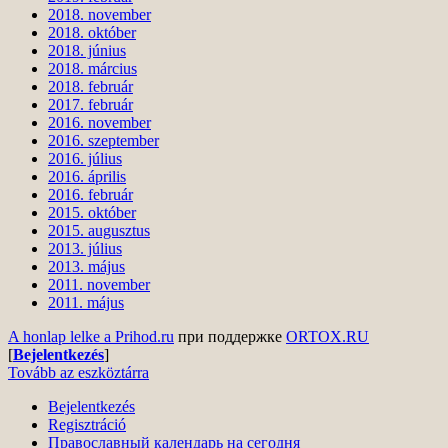
2018. november
2018. október
2018. június
2018. március
2018. február
2017. február
2016. november
2016. szeptember
2016. július
2016. április
2016. február
2015. október
2015. augusztus
2013. július
2013. május
2011. november
2011. május
A honlap lelke a Prihod.ru
при поддержке
ORTOX.RU
[
Bejelentkezés
]
Tovább az eszköztárra
Bejelentkezés
Regisztráció
Православный календарь на сегодня