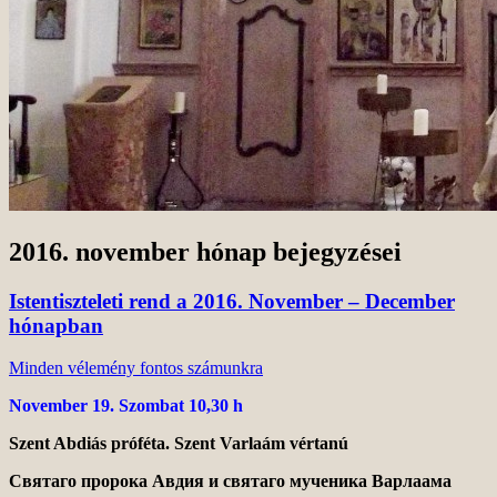
2016. november
hónap bejegyzései
Istentiszteleti rend a 2016. November – December
hónapban
Minden vélemény fontos számunkra
November 19. Szombat 10,30 h
Szent Abdiás próféta. Szent Varlaám vértanú
Святаго пророка Авдия и святаго мученика Варлаама