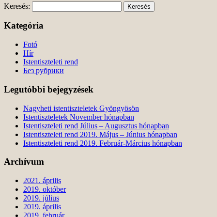
Keresés:
Kategória
Fotó
Hír
Istentiszteleti rend
Без рубрики
Legutóbbi bejegyzések
Nagyheti istentiszteletek Gyöngyösön
Istentiszteletek November hónapban
Istentiszteleti rend Július – Augusztus hónapban
Istentiszteleti rend 2019. Május – Június hónapban
Istentiszteleti rend 2019. Február-Március hónapban
Archívum
2021. április
2019. október
2019. július
2019. április
2019. február