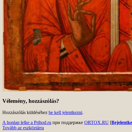
Vélemény, hozzászólás?
Hozzászólás küldéséhez
be kell jelentkezni
.
A honlap lelke a Prihod.ru
при поддержке
ORTOX.RU
[
Bejelentke
Tovább az eszköztárra