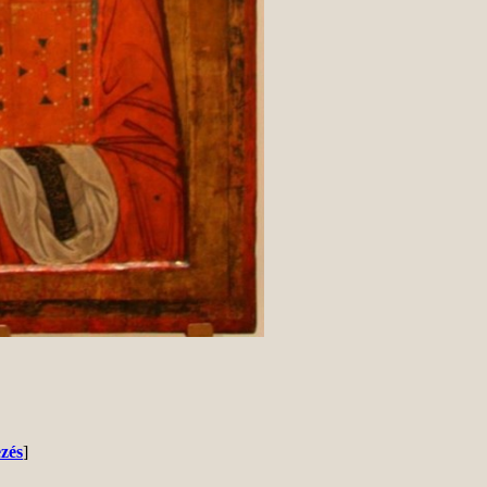
zés
]