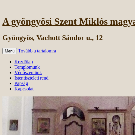
A gyöngyösi Szent Miklós magy
Gyöngyös, Vachott Sándor u., 12
Tovább a tartalomra
Menü
Kezdőlap
Templomunk
Védőszentünk
Istentiszteleti rend
Papság
Kapcsolat