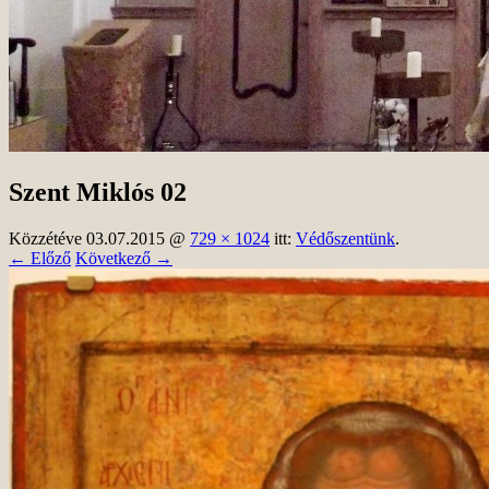
Szent Miklós 02
Közzétéve
03.07.2015
@
729 × 1024
itt:
Védőszentünk
.
← Előző
Következő →