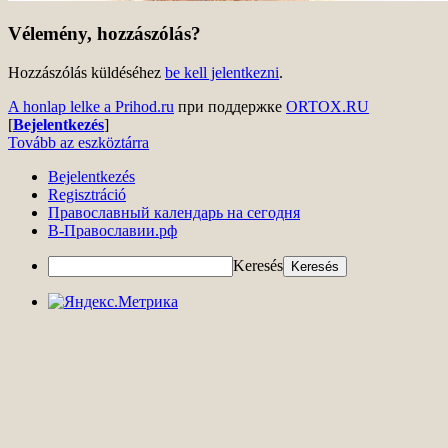
Vélemény, hozzászólás?
Hozzászólás küldéséhez
be kell jelentkezni
.
A honlap lelke a Prihod.ru
при поддержке
ORTOX.RU
[
Bejelentkezés
]
Tovább az eszköztárra
Bejelentkezés
Regisztráció
Православный календарь на сегодня
В-Православии.рф
Keresés