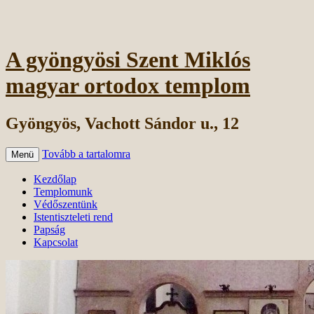
A gyöngyösi Szent Miklós
magyar ortodox templom
Gyöngyös, Vachott Sándor u., 12
Tovább a tartalomra
Menü
Kezdőlap
Templomunk
Védőszentünk
Istentiszteleti rend
Papság
Kapcsolat