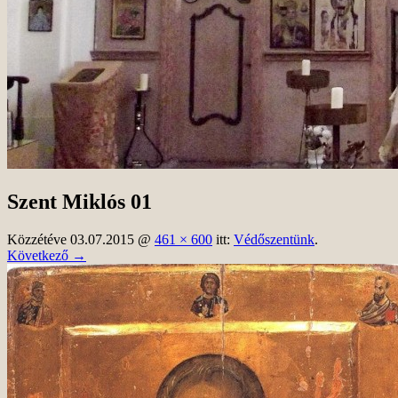
Szent Miklós 01
Közzétéve
03.07.2015
@
461 × 600
itt:
Védőszentünk
.
Következő →